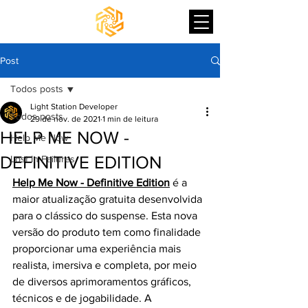
Post
Todos posts
Light Station Developer
Todos posts
29 de nov. de 2021
1 min de leitura
HELP ME NOW -
Help Me Now
DEFINITIVE EDITION
Lost In Failures
Help Me Now - Definitive Edition
 é a 
maior atualização gratuita desenvolvida 
para o clássico do suspense. Esta nova 
versão do produto tem como finalidade 
proporcionar uma experiência mais 
realista, imersiva e completa, por meio 
de diversos aprimoramentos gráficos, 
técnicos e de jogabilidade. A 